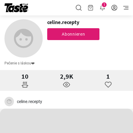
1
celine.recepty
Abonnieren
Pečenie s láskou❤️
10
2,9K
1
celine.recepty