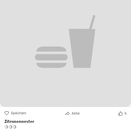
Speichern
Aktie
6
Zitronennester
🍋🍋🍋