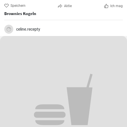
Speichern
Aktie
Ich mag
Brownies Kugeln
celine.recepty