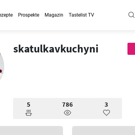
ezepte
Prospekte
Magazin
Tastelist TV
skatulkavkuchyni
5
786
3