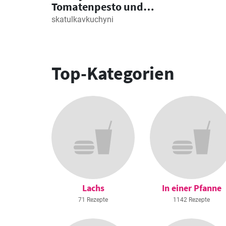
Tomatenpesto und
geröstetem Gemüse
skatulkavkuchyni
Top-Kategorien
Lachs
In einer Pfanne
71 Rezepte
1142 Rezepte