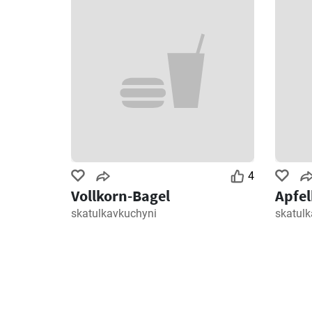
4
Vollkorn-Bagel
Apfe
skatulkavkuchyni
skatul