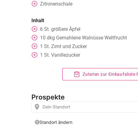
Zitronenschale
Inhalt
6
St.
größere Äpfel
10
dkg
Gemahlene Walnüsse Weltfrucht
1
St.
Zimt und Zucker
1
St.
Vanillezucker
Zutaten zur Einkaufsliste