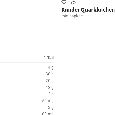
Runder Quarkkuchen
minipapkaci
1 Teil
4 g
30 g
20 g
12 g
2 g
50 mg
3 g
100 mg