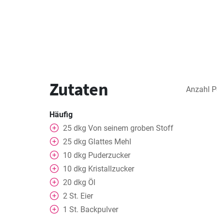
Zutaten
Anzahl P
Häufig
25
dkg
Von seinem groben Stoff
25
dkg
Glattes Mehl
10
dkg
Puderzucker
10
dkg
Kristallzucker
20
dkg
Öl
2
St.
Eier
1
St.
Backpulver