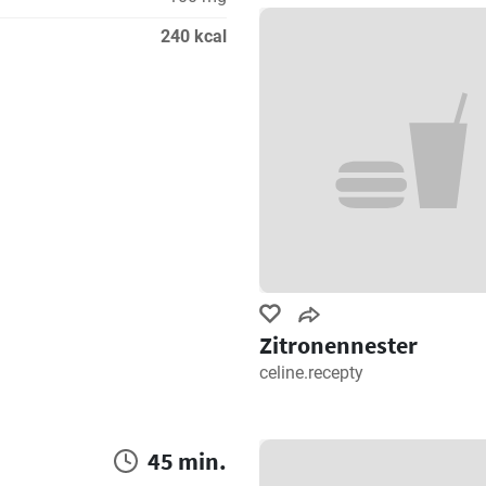
240 kcal
Zitronennester
celine.recepty
45 min.