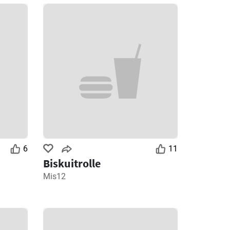
6
11
Biskuitrolle
Mis12