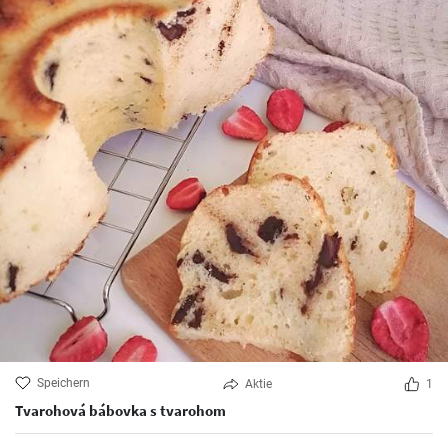
Speichern
Aktie
1
Tvarohová bábovka s tvarohom