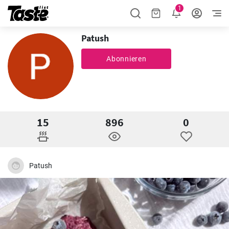
1
Patush
Abonnieren
15
896
0
Patush