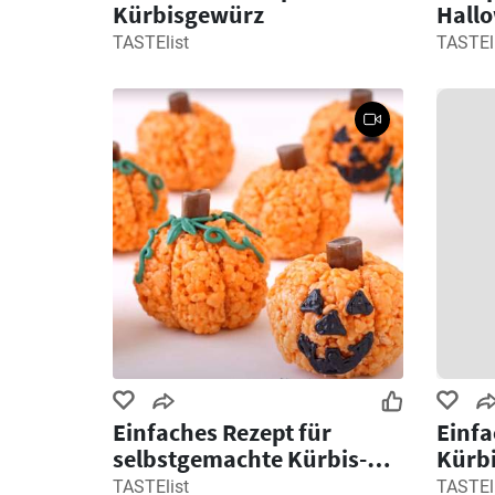
Kürbisgewürz
Hall
TASTElist
TASTEl
Einfaches Rezept für
Einfa
selbstgemachte Kürbis-
Kürbi
Reiskrispie-Leckereien
Hall
TASTElist
TASTEl