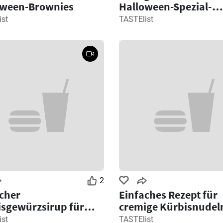
oween-Brownies
Halloween-Spezial-
Kürbisgewürz-Latte-
ist
TASTElist
Rezept
2
cher
Einfaches Rezept für
sgewürzsirup für
cremige Kürbisnudel
oween-Desserts
ist
TASTElist