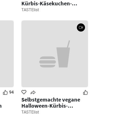
Kürbis-Käsekuchen-
Rezept für Halloween
TASTElist
94
Selbstgemachte vegane
n
Halloween-Kürbis-
Erdnussbutterbecher-
TASTElist