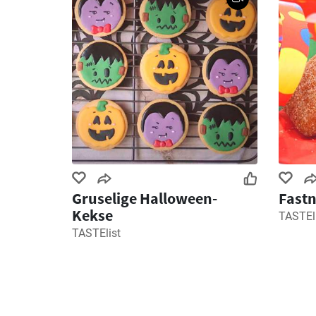
Gruselige Halloween-
Fastn
Kekse
TASTEl
TASTElist