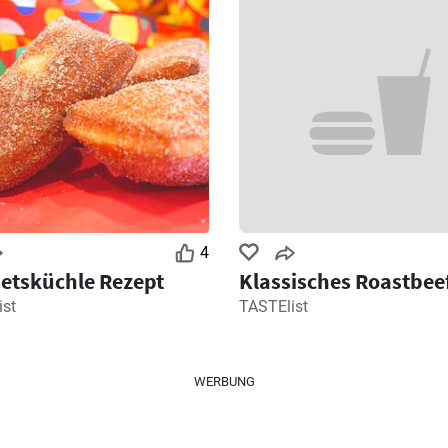
4
etsküchle Rezept
Klassisches Roastbee
ist
TASTElist
WERBUNG