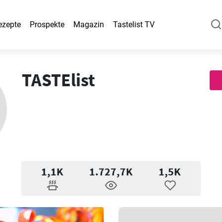
ezepte
Prospekte
Magazin
Tastelist TV
TASTElist
1,1K
1.727,7K
1,5K