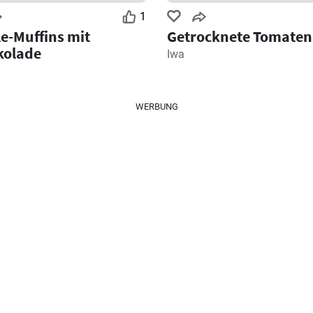
1
le-Muffins mit
Getrocknete Tomaten 
kolade
Iwa
WERBUNG