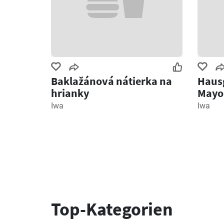
Baklažánová nátierka na
Haus
hrianky
Mayo
Eiern
Iwa
Iwa
Top-Kategorien