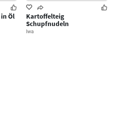
in Öl
Kartoffelteig
Schupfnudeln
Iwa