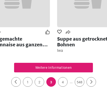
gemachte
Suppe aus getrockne
nnaise aus ganzen
Bohnen
Iwa
Weitere Informationen
...
1
2
3
4
548