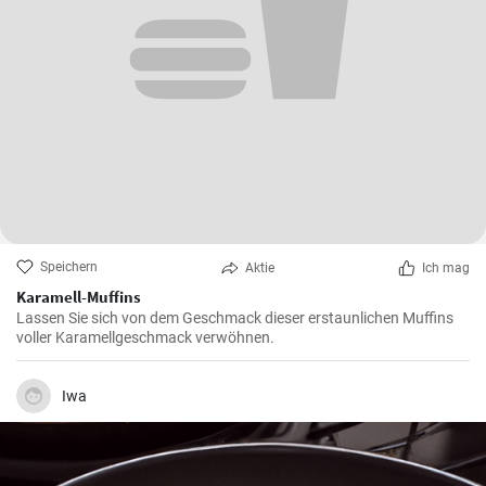
Speichern
Aktie
Ich mag
Karamell-Muffins
Lassen Sie sich von dem Geschmack dieser erstaunlichen Muffins
voller Karamellgeschmack verwöhnen.
Iwa