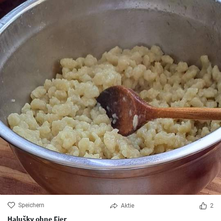
Speichern
Aktie
2
Halušky ohne Eier