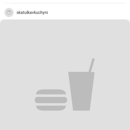
man nie genug haben.
skatulkavkuchyni