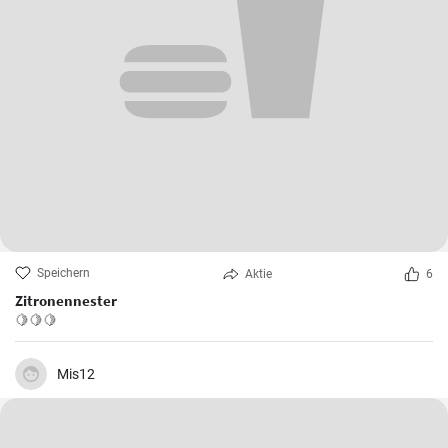
Speichern
Aktie
6
Zitronennester
🍋🍋🍋
Mis12