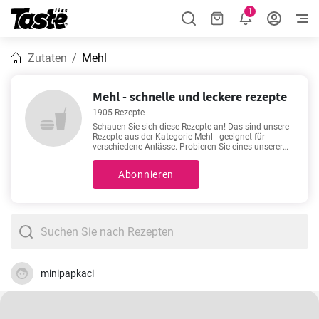
1
Zutaten
Mehl
Mehl - schnelle und leckere rezepte
1905 Rezepte
Schauen Sie sich diese Rezepte an! Das sind unsere
Rezepte aus der Kategorie Mehl - geeignet für
verschiedene Anlässe. Probieren Sie eines unserer
tollen 1905 Rezepte aus. Für die folgenden Rezepte
benötigen Sie 2 - 720 Minuten. Wenn Sie auf das
Abonnieren
Rezept klicken, sehen Sie weitere Details wie die
Zubereitungszeit und die Anzahl der Portionen. Sie
brauchen Hilfe bei der Auswahl? Wir empfehlen
Ihnen
Omas fluffige Waffeln
,
Bester Apfelkuchen mit
Vanillepudding
,
Reibekuchen
,
Blumenkohl mit Käse
überbacken
. Diese Rezepte zählen zu den
beliebtesten. Wir sind sicher, Sie werden sie lieben!
minipapkaci