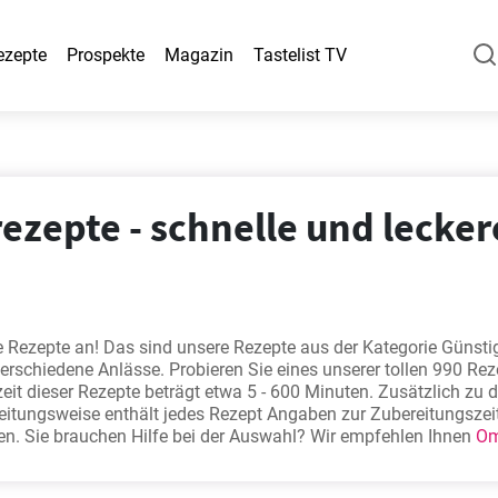
ezepte
Prospekte
Magazin
Tastelist TV
ezepte - schnelle und lecker
e Rezepte an! Das sind unsere Rezepte aus der Kategorie Günsti
 verschiedene Anlässe. Probieren Sie eines unserer tollen 990 Re
eit dieser Rezepte beträgt etwa 5 - 600 Minuten. Zusätzlich zu 
eitungsweise enthält jedes Rezept Angaben zur Zubereitungszei
nen. Sie brauchen Hilfe bei der Auswahl? Wir empfehlen Ihnen
O
r Apfelkuchen mit Vanillepudding
,
Omelett
,
Blumenkohl mit Käs
epte zählen zu den beliebtesten. Wir sind sicher, Sie werden sie 