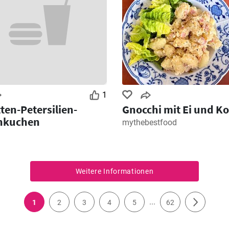
1
ten-Petersilien-
Gnocchi mit Ei und Ko
nkuchen
mythebestfood
Weitere Informationen
...
1
2
3
4
5
62