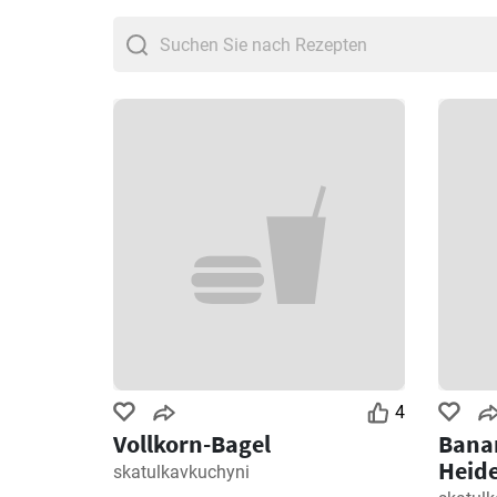
4
Vollkorn-Bagel
Bana
Heid
skatulkavkuchyni