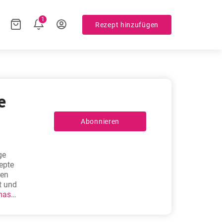
1
Rezept hinzufügen
e
Abonnieren
ge
zepte
den
t und
mas
e
lieben!