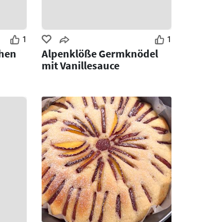
1
1
chen
Alpenklöße Germknödel
mit Vanillesauce