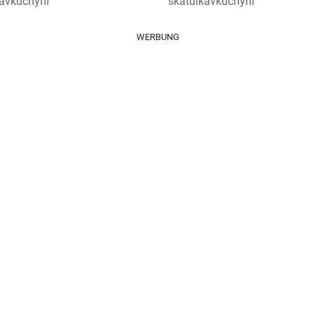
kavkuchyni
skatulkavkuchyni
WERBUNG