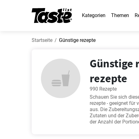
Kategorien
Themen
R
Startseite
Günstige rezepte
Günstige r
rezepte
990 Rezepte
Schauen Sie sich dies
rezepte - geeignet für
aus. Die Zubereitungsz
Zutaten und der Zuber
der Anzahl der Portio
fluffige Waffeln
,
Beste
überbacken
. Diese Rez