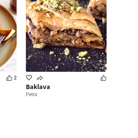
2
Baklava
Petra