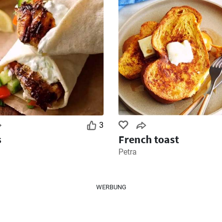
3
s
French toast
Petra
WERBUNG