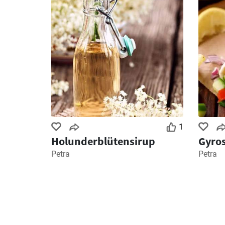
1
Holunderblütensirup
Gyro
Petra
Petra