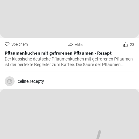
Speichern
Aktie
23
Pflaumenkuchen mit gefrorenen Pflaumen - Rezept
Der klassische deutsche Pflaumenkuchen mit gefrorenen Pflaumen
ist der perfekte Begleiter zum Kaffee. Die Säure der Pflaumen
kombiniert mit der Süße des Kuchenteigs ergibt ein harmonisches
Geschmackserlebnis.
celine.recepty