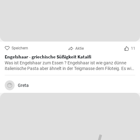
Speichern
Aktie
11
Engelshaar - griechische Süßigkeit Kataifi
Was ist Engelshaar zum Essen ? Engelshaar ist wie ganz dünne
italienische Pasta aber ähnelt in der Teigmasse dem Filoteig. Es wird
im balkanischen Raum für Süßspeisen mit Nüssen und Gewürzen
gefüllt benutzt. Schauen Sie selbst wie es geht !
Greta