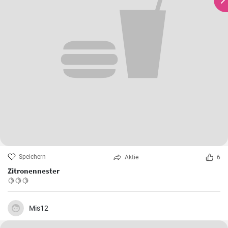
Speichern
Aktie
6
Zitronennester
🍋🍋🍋
Mis12