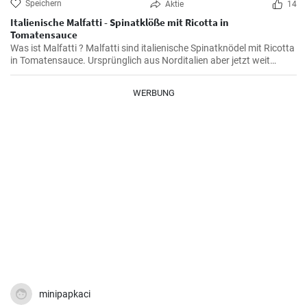
Speichern
Aktie
14
Italienische Malfatti - Spinatklöße mit Ricotta in
Tomatensauce
Was ist Malfatti ? Malfatti sind italienische Spinatknödel mit Ricotta
in Tomatensauce. Ursprünglich aus Norditalien aber jetzt weit
verbreitet in ganz Italien werden die Spinat Ricotta Klöße mit
Parmesan serviert. Malfatti bedeutet unperfekt auf deutsch.
WERBUNG
minipapkaci