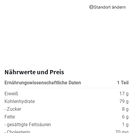
Nährwerte und Preis
Ernährungswissenschaftliche Daten
1 Teil
Eiweiß
17 g
Kohlenhydrate
79 g
- Zucker
8 g
Fette
6 g
- gesättigte Fettsäuren
1 g
- Cholesterin
70 mg