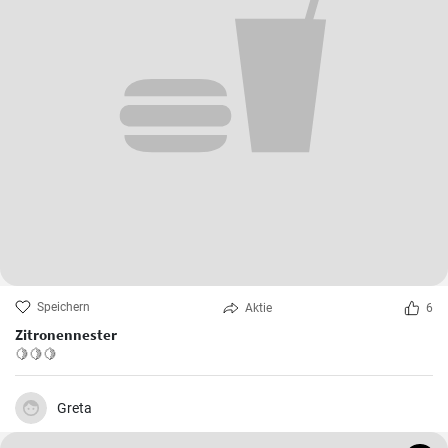
Speichern
Aktie
6
Zitronennester
🍋🍋🍋
Greta