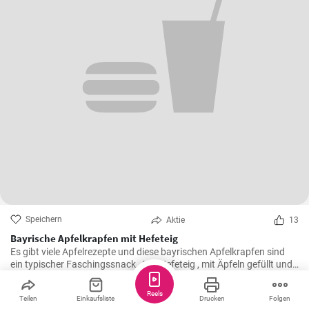
Speichern
Aktie
13
Bayrische Apfelkrapfen mit Hefeteig
Es gibt viele Apfelrezepte und diese bayrischen Apfelkrapfen sind
ein typischer Faschingssnack. Aus Hefeteig , mit Äpfeln gefüllt und
saftig frittiert werden sie nachher in Zimtzucker gewälzt und frisch
genossen.
Reels
Teilen
Einkaufsliste
Drucken
Folgen
minipapkaci