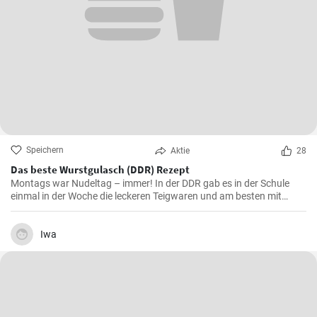
Speichern
Aktie
28
Das beste Wurstgulasch (DDR) Rezept
Montags war Nudeltag – immer! In der DDR gab es in der Schule
einmal in der Woche die leckeren Teigwaren und am besten mit
Wurstgulasch .Das Gulasch mit Paprika und Würstchen ist sehr
sättigend und lecker auch als Familienessen - ausprobieren lohnt .
Iwa