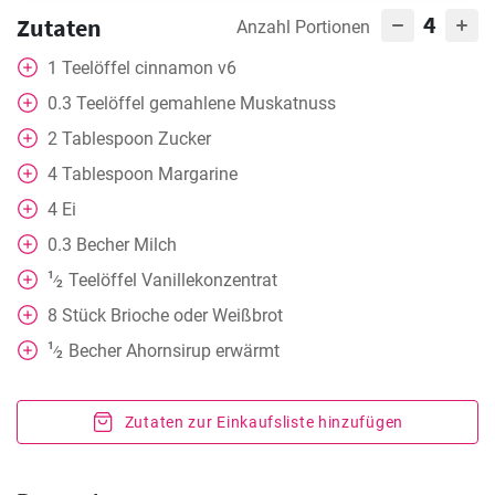
4
Zutaten
Anzahl Portionen
1
Teelöffel
cinnamon v6
0.3
Teelöffel
gemahlene Muskatnuss
2
Tablespoon
Zucker
4
Tablespoon
Margarine
4
Ei
0.3
Becher
Milch
1
Teelöffel
Vanillekonzentrat
⁄
2
8
Stück
Brioche oder Weißbrot
1
Becher
Ahornsirup erwärmt
⁄
2
Zutaten zur Einkaufsliste hinzufügen