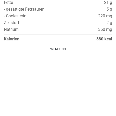
Fette
21 g
- gesättigte Fettsäuren
5 g
- Cholesterin
220 mg
Zellstoff
2 g
Natrium
350 mg
Kalorien
380 kcal
WERBUNG