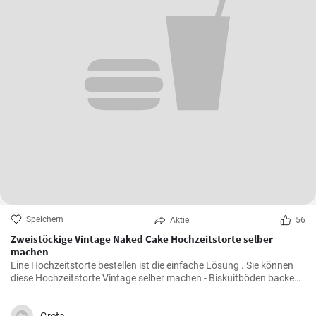
Speichern
Aktie
56
Zweistöckige Vintage Naked Cake Hochzeitstorte selber
machen
Eine Hochzeitstorte bestellen ist die einfache Lösung . Sie können
diese Hochzeitstorte Vintage selber machen - Biskuitböden backen
und mit Mascarpone Quark Creme füllen . Den Abschluß des Naked
Cake bilden viele bunte Beeren und Früchte.