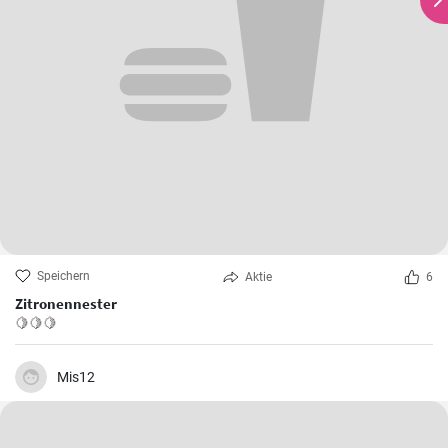
Speichern
Aktie
6
Zitronennester
🍋🍋🍋
Mis12