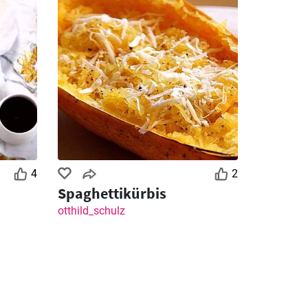
4
2
Spaghettikürbis
otthild_schulz