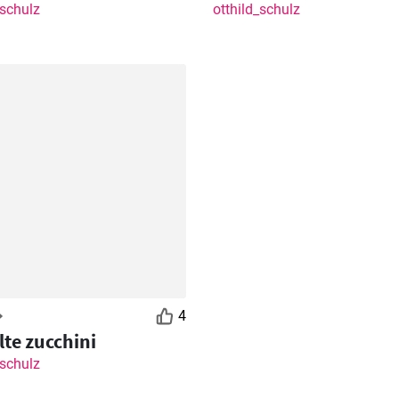
_schulz
otthild_schulz
4
lte zucchini
_schulz