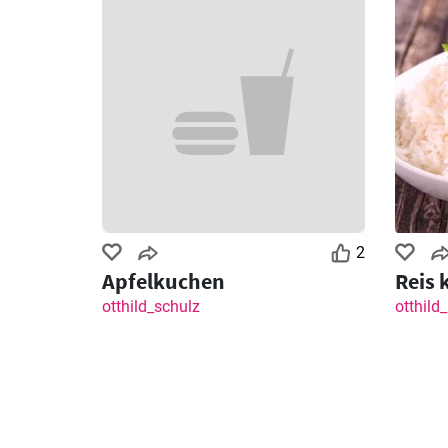
2
Apfelkuchen
Reis 
otthild_schulz
otthild