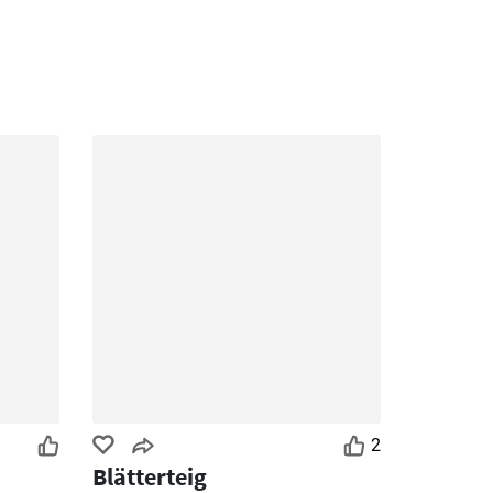
2
Blätterteig