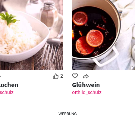
2
kochen
Glühwein
_schulz
otthild_schulz
WERBUNG