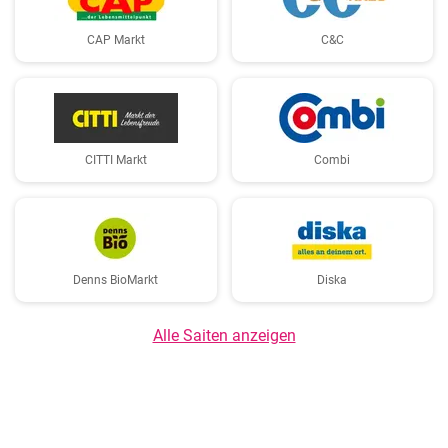
CAP Markt
C&C
CITTI Markt
Combi
Denns BioMarkt
Diska
Alle Saiten anzeigen