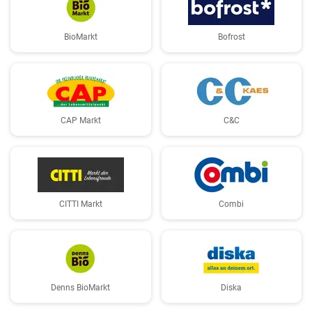
BioMarkt
Bofrost
CAP Markt
C&C
CITTI Markt
Combi
Denns BioMarkt
Diska