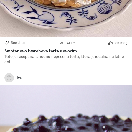
Speichern
Aktie
Ich mag
Smotanovo tvarohová torta s ovocím
Toto je recept na lahodnú nepečenú tortu, ktorá je ideálna na letné
dni.
Iwa