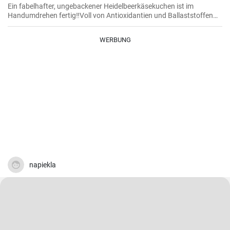
Ein fabelhafter, ungebackener Heidelbeerkäsekuchen ist im
Handumdrehen fertig‼️Voll von Antioxidantien und Ballaststoffen
dank Heidelbeeren 😍🤤🫐‼️
WERBUNG
napiekla