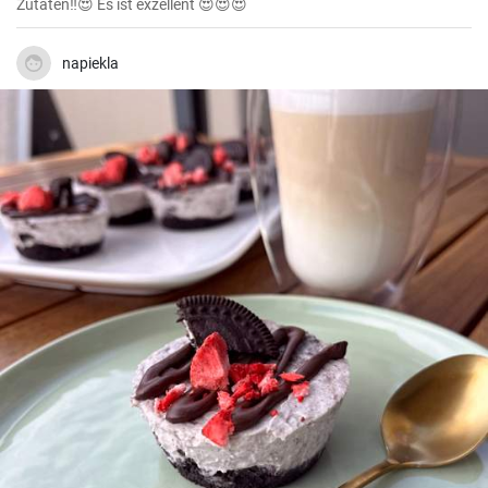
Zutaten‼️😍 Es ist exzellent 😍😍😍
napiekla