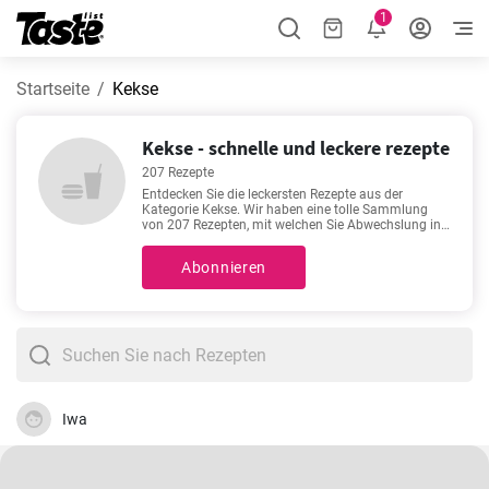
1
Startseite
Kekse
Kekse - schnelle und leckere rezepte
207 Rezepte
Entdecken Sie die leckersten Rezepte aus der
Kategorie Kekse. Wir haben eine tolle Sammlung
von 207 Rezepten, mit welchen Sie Abwechslung in
Ihren Speiseplan bringen können! Zubereitungszeit
10 - 405 Minuten. Die genaue Zubereitungszeit
Abonnieren
finden Sie unter jedem Rezept. Außerdem sehen Sie,
wie viele Portionen Sie mit der angegebenen
Zutatenmenge erhalten. Es fällt Ihnen schwer, sich
für ein Rezept zu entscheiden? Dann sehen Sie sich
doch einmal unsere beliebten Rezepte an:
Quark
Sahne Torte ohne Backen
,
Lotus Biscoff Cheesecake
ohne Backen
,
Nutella Kekse
,
Kühlschranktorte
Rezept
.
Iwa