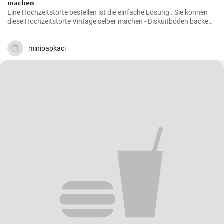
machen
Eine Hochzeitstorte bestellen ist die einfache Lösung . Sie können
diese Hochzeitstorte Vintage selber machen - Biskuitböden backen
und mit Mascarpone Quark Creme füllen . Den Abschluß des Naked
Cake bilden viele bunte Beeren und Früchte.
minipapkaci