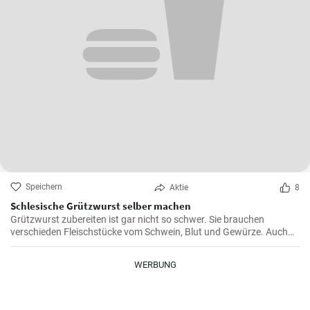
Speichern
Aktie
8
Schlesische Grützwurst selber machen
Grützwurst zubereiten ist gar nicht so schwer. Sie brauchen
verschieden Fleischstücke vom Schwein, Blut und Gewürze. Auch
das klassische DDR Gericht Tote Oma wird mit Grützwurst
zubereitet. Die Grütze (aus Getreide) bindet die Wurst .
WERBUNG