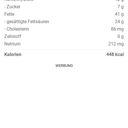
- Zucker
7 g
Fette
41 g
- gesättigte Fettsäuren
24 g
- Cholesterin
86 mg
Zellstoff
0 g
Natrium
212 mg
Kalorien
448 kcal
WERBUNG