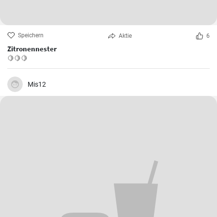
Speichern
Aktie
6
Zitronennester
🍋🍋🍋
Mis12