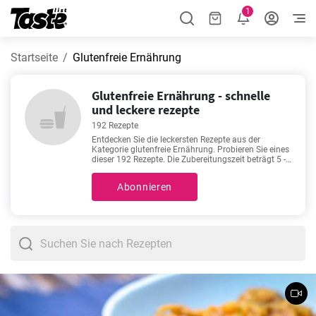
1
Startseite
Glutenfreie Ernährung
Glutenfreie Ernährung - schnelle
und leckere rezepte
192 Rezepte
Entdecken Sie die leckersten Rezepte aus der
Kategorie glutenfreie Ernährung. Probieren Sie eines
dieser 192 Rezepte. Die Zubereitungszeit beträgt 5 -
420 Minuten, abhängig vom Schwierigkeitsgrad des
Rezepts. Hier finden Sie unsere Lieblingsrezepte für
Abonnieren
Liebhaber von gutem Essen:
Omelett
,
Kürbissuppe
,
Kilokick mit Quark Rezept zum Abnehmen
,
Klassische Jägersoße glutenfrei
. Guten Appetit!