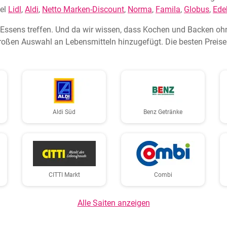
iel
Lidl
,
Aldi
,
Netto Marken-Discount
,
Norma
,
Famila
,
Globus
,
Ede
n Essens treffen. Und da wir wissen, dass Kochen und Backen oh
oßen Auswahl an Lebensmitteln hinzugefügt. Die besten Preise 
Aldi Süd
Benz Getränke
CITTI Markt
Combi
Alle Saiten anzeigen