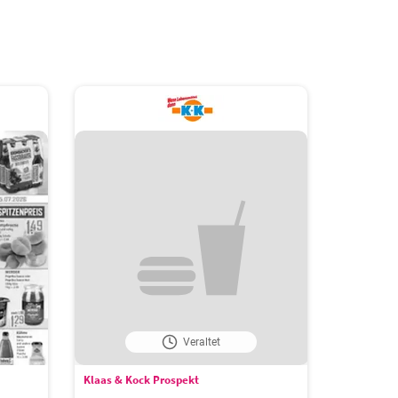
Veraltet
Klaas & Kock Prospekt