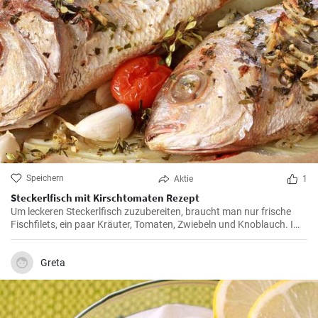
Speichern
Aktie
1
Steckerlfisch mit Kirschtomaten Rezept
Um leckeren Steckerlfisch zuzubereiten, braucht man nur frische
Fischfilets, ein paar Kräuter, Tomaten, Zwiebeln und Knoblauch. Im
Ofen zubereitete Steckerlfische sind knusprig und dieses Rezept
gehört zu den Fitness-Rezepten.
Greta