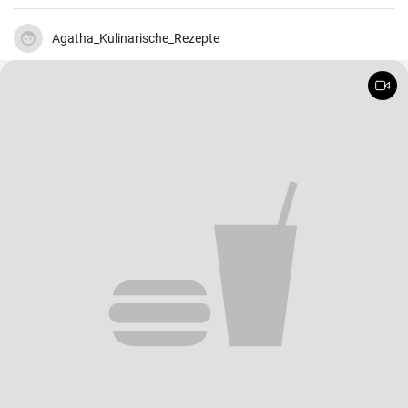
tiefgekühlte Spinatpüree aus dem Gefrierschrank, kochen Sie die
Nudeln und geben Sie frische Tomaten dazu.
Agatha_Kulinarische_Rezepte