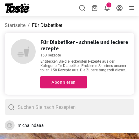
1
Startseite
Für Diabetiker
Für Diabetiker - schnelle und leckere
rezepte
158 Rezepte
Entdecken Sie die leckersten Rezepte aus der
Kategorie für Diabetiker. Probieren Sie eines unserer
tollen 158 Rezepte aus. Die Zubereitungszeit dieser
Rezepte beträgt etwa 5 - 220 Minuten. Zusätzlich zu
den Zutaten und der Zubereitungsweise enthält
Abonnieren
jedes Rezept Angaben zur Zubereitungszeit und der
Anzahl der Portionen. Hier finden Sie unsere
Lieblingsrezepte für Liebhaber von gutem Essen:
Bunter Nudelsalat
,
Hackbraten
,
Flammkuchen mit
Lachs und Dill
,
Kilokick mit Quark Rezept zum
Abnehmen
. Guten Appetit!
michalindaaa