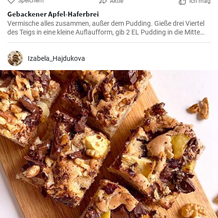
Speichern
Aktie
Ich mag
Gebackener Apfel-Haferbrei
Vermische alles zusammen, außer dem Pudding. Gieße drei Viertel
des Teigs in eine kleine Auflaufform, gib 2 EL Pudding in die Mitte
und bedecke ihn mit dem restlichen Teig. Backe bei 180 Grad für
ungefähr 20 Minuten 🤤
Izabela_Hajdukova