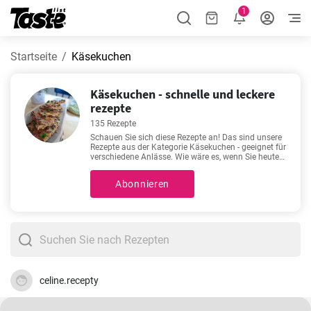
1
Startseite
Käsekuchen
Käsekuchen - schnelle und leckere
rezepte
135 Rezepte
Schauen Sie sich diese Rezepte an! Das sind unsere
Rezepte aus der Kategorie Käsekuchen - geeignet für
verschiedene Anlässe. Wie wäre es, wenn Sie heute
eines dieser 135 Rezepte ausprobieren?
Zubereitungszeit 10 - 360 Minuten. Die genaue
Abonnieren
Zubereitungszeit finden Sie unter jedem Rezept.
Außerdem sehen Sie, wie viele Portionen Sie mit der
angegebenen Zutatenmenge erhalten. Es fällt Ihnen
schwer, sich für ein Rezept zu entscheiden? Dann
sehen Sie sich doch einmal unsere beliebten Rezepte
an:
Faule Weiber Kuchen Rezept
,
Weihnachtsdessert
Bratapfel
,
Palacinke - kroatische Palatschinken
,
Lotus Biscoff Cheesecake ohne Backen
.
celine.recepty