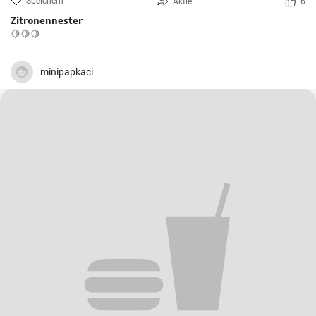
Speichern
Aktie
6
Zitronennester
🍋🍋🍋
minipapkaci