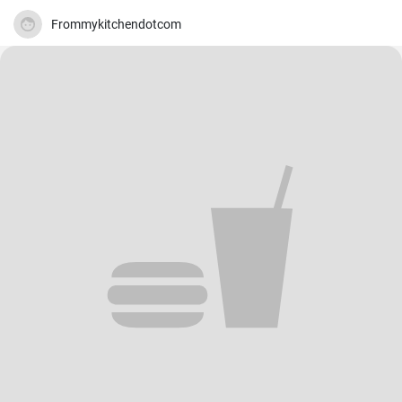
Frommykitchendotcom