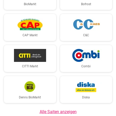
BioMarkt
Bofrost
CAP Markt
C&C
CITTI Markt
Combi
Denns BioMarkt
Diska
Alle Saiten anzeigen