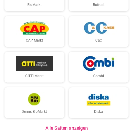
BioMarkt
Bofrost
CAP Markt
C&C
CITTI Markt
Combi
Denns BioMarkt
Diska
Alle Saiten anzeigen