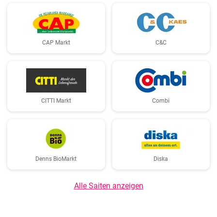
CAP Markt
C&C
CITTI Markt
Combi
Denns BioMarkt
Diska
Alle Saiten anzeigen