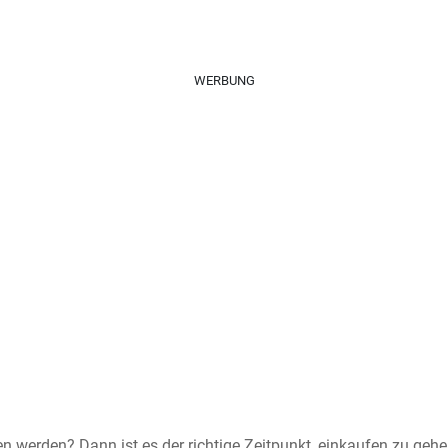
WERBUNG
n werden? Dann ist es der richtige Zeitpunkt, einkaufen zu geh