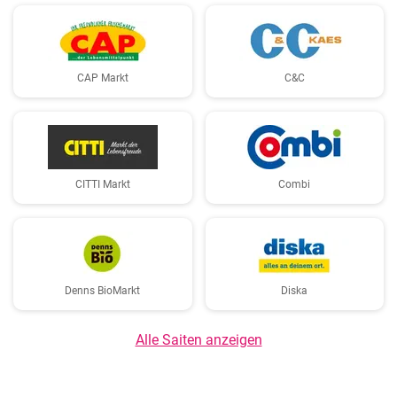
CAP Markt
C&C
CITTI Markt
Combi
Denns BioMarkt
Diska
Alle Saiten anzeigen