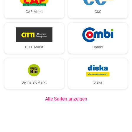
CAP Markt
C&C
CITTI Markt
Combi
Denns BioMarkt
Diska
Alle Saiten anzeigen