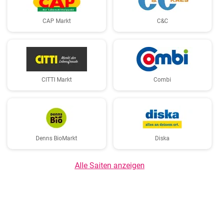
CAP Markt
C&C
CITTI Markt
Combi
Denns BioMarkt
Diska
Alle Saiten anzeigen