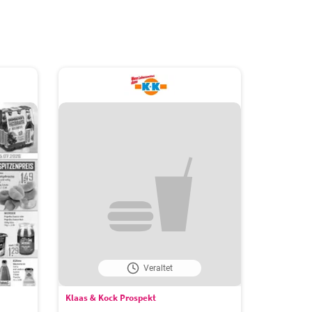
Veraltet
Klaas & Kock Prospekt