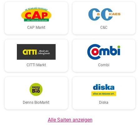
CAP Markt
C&C
CITTI Markt
Combi
Denns BioMarkt
Diska
Alle Saiten anzeigen