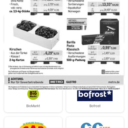
AEZ
Aldi
Aldi Süd
Benz Getränke
BioMarkt
Bofrost