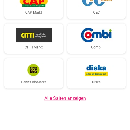
CAP Markt
C&C
CITTI Markt
Combi
Denns BioMarkt
Diska
Alle Saiten anzeigen