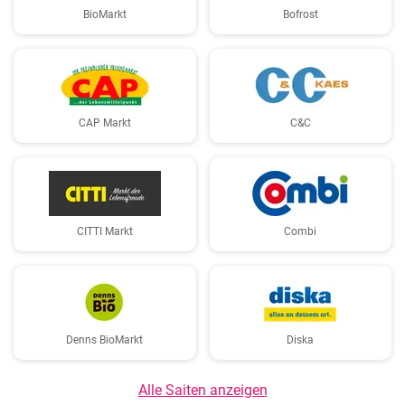
BioMarkt
Bofrost
CAP Markt
C&C
CITTI Markt
Combi
Denns BioMarkt
Diska
Alle Saiten anzeigen