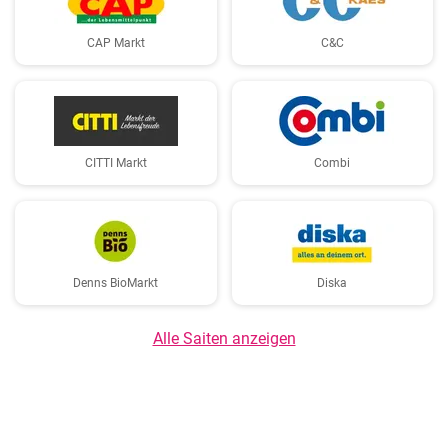
CAP Markt
C&C
CITTI Markt
Combi
Denns BioMarkt
Diska
Alle Saiten anzeigen