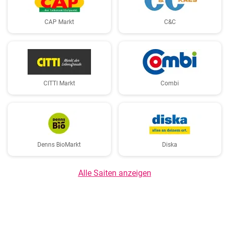
CAP Markt
C&C
CITTI Markt
Combi
Denns BioMarkt
Diska
Alle Saiten anzeigen