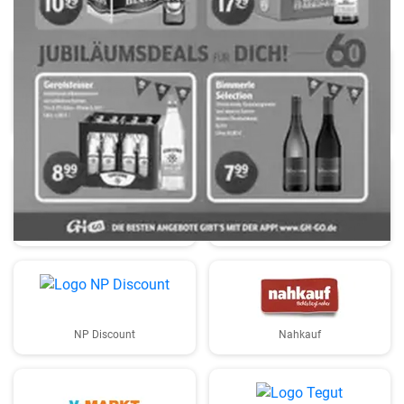
HIT
Netto
Rewe
Denns BioMarkt
NP Discount
Nahkauf