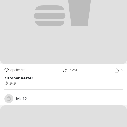
Speichern
Aktie
6
Zitronennester
🍋🍋🍋
Mis12