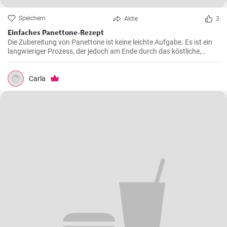
Speichern
Aktie
3
Einfaches Panettone-Rezept
Die Zubereitung von Panettone ist keine leichte Aufgabe. Es ist ein
langwieriger Prozess, der jedoch am Ende durch das köstliche,
weiche und süße Ergebnis belohnt wird. Dieses traditionelle
italienische Brot ist besonders in der Weihnachtszeit beliebt, aber in
meiner Familie ist es eine Ganzjahresleckerei
Carla