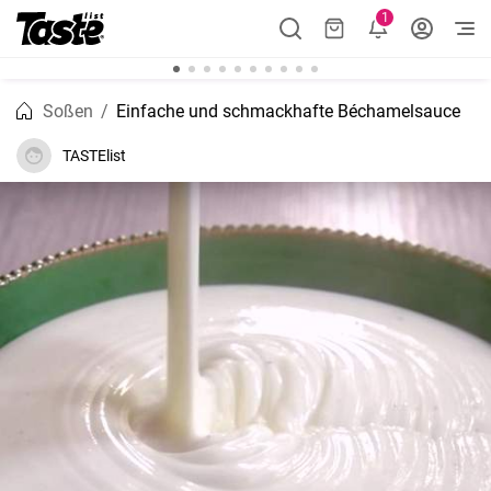
1
Soßen
Einfache und schmackhafte Béchamelsauce
TASTElist