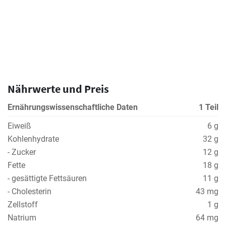
Nährwerte und Preis
Ernährungswissenschaftliche Daten
1 Teil
Eiweiß
6 g
Kohlenhydrate
32 g
- Zucker
12 g
Fette
18 g
- gesättigte Fettsäuren
11 g
- Cholesterin
43 mg
Zellstoff
1 g
Natrium
64 mg