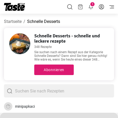
1
Startseite
Schnelle Desserts
Schnelle Desserts - schnelle und
leckere rezepte
348 Rezepte
Sie suchen nach einem Rezept aus der Kategorie
Schnelle Desserts? Dann sind Sie hier genau richtig!
Wie wäre es, wenn Sie heute eines dieser 348
Rezepte ausprobieren? Haben Sie es eilig oder
nehmen Sie sich gerne Zeit in der Küche mit einem
Abonnieren
guten Rezept? Die Zubereitungszeit für die folgenden
Rezepte beträgt 2 - 50 Minuten. Sie finden zu jedem
Rezept genaue Angaben bezüglich der benötigten
Zubereitungszeit. Sie brauchen Hilfe bei der
Auswahl? Wir empfehlen Ihnen
Omas fluffige
Waffeln
,
Pfannkuchen Grundrezept einfach
,
Weihnachtsdessert Bratapfel
,
Quarkwaffeln ganz
einfach gemacht
. Diese Rezepte zählen zu den
beliebtesten. Wir sind sicher, Sie werden sie lieben!
minipapkaci