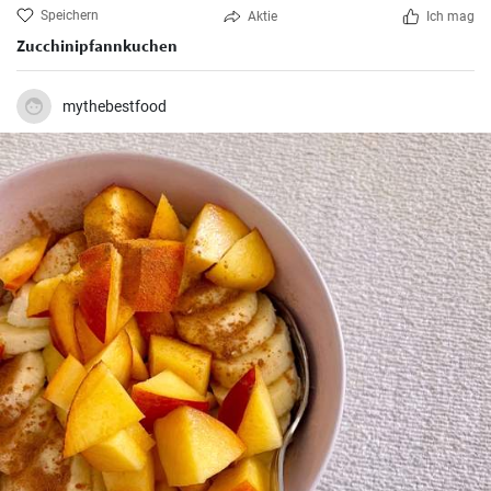
Speichern
Aktie
Ich mag
Zucchinipfannkuchen
mythebestfood