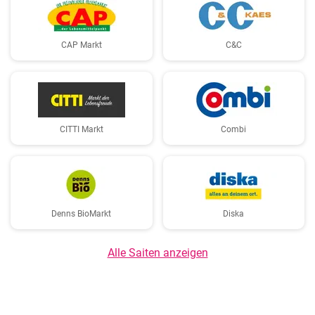
CAP Markt
C&C
CITTI Markt
Combi
Denns BioMarkt
Diska
Alle Saiten anzeigen