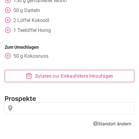
150
g
gemahlener Mohn
50
g
Datteln
2
Löffel
Kokosöl
1
Teelöffel
Honig
Zum Umschlagen
50
g
Kokosnuss
Zutaten zur Einkaufsliste hinzufügen