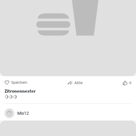
Speichern
Aktie
6
Zitronennester
🍋🍋🍋
Mis12