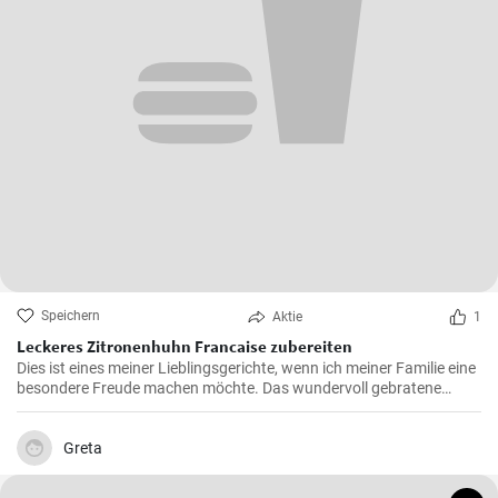
Speichern
Aktie
1
Leckeres Zitronenhuhn Francaise zubereiten
Dies ist eines meiner Lieblingsgerichte, wenn ich meiner Familie eine
besondere Freude machen möchte. Das wundervoll gebratene
Hähnchen, mariniert in cremigem Eierteig und überzogen mit einer
zitronigen Sauce, ist immer wieder beeindruckend. Glauben Sie mir,
wenn Sie dieses schmackhafte Chicken Francaise einmal probiert
Greta
haben, werden Sie es in Ihre Liste der Lieblingsrezepte aufnehmen.