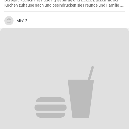
Der Apfelkuchen mit Pudding ist saftig und lecker. Backen sie den
Kuchen zuhause nach und beeindrucken sie Freunde und Familie .
Passend zur Herbstzeit in der Apfelernte.
Mis12