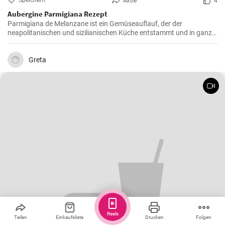
Speichern
Aktie
4
Aubergine Parmigiana Rezept
Parmigiana de Melanzane ist ein Gemüseauflauf, der der
neapolitanischen und sizilianischen Küche entstammt und in ganz
Süditalien verbreitet ist. Melanzane - deutsch sind Auberginen
welche mit Parmesan Käse und Mozzarella überbacken werden.
Greta
Reels
Teilen
Einkaufsliste
Drucken
Folgen