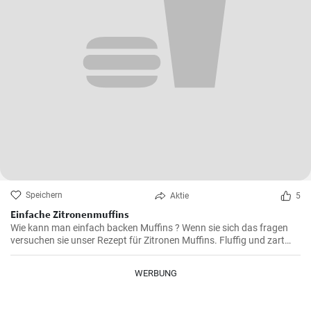
Speichern
Aktie
5
Einfache Zitronenmuffins
Wie kann man einfach backen Muffins ? Wenn sie sich das fragen
versuchen sie unser Rezept für Zitronen Muffins. Fluffig und zart
voller Zitronenaroma zergehen sie auf der Zunge - Ihre Kinder und
Gäste werden sie lieben .
WERBUNG