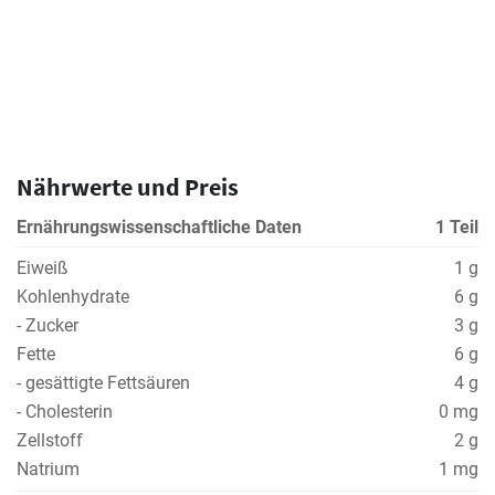
Nährwerte und Preis
Ernährungswissenschaftliche Daten
1 Teil
Eiweiß
1 g
Kohlenhydrate
6 g
- Zucker
3 g
Fette
6 g
- gesättigte Fettsäuren
4 g
- Cholesterin
0 mg
Zellstoff
2 g
Natrium
1 mg