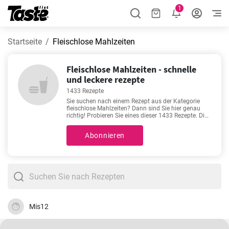
1
Startseite
Fleischlose Mahlzeiten
Fleischlose Mahlzeiten - schnelle
und leckere rezepte
1433 Rezepte
Sie suchen nach einem Rezept aus der Kategorie
fleischlose Mahlzeiten? Dann sind Sie hier genau
richtig! Probieren Sie eines dieser 1433 Rezepte. Die
Zubereitungszeit beträgt 5 - 1440 Minuten, abhängig
vom Schwierigkeitsgrad des Rezepts. Sie suchen
Abonnieren
nach einem guten Rezept? Dies sind unsere
Favoriten:
Honig-Senf-Dressing wie im Restaurant
,
Spaghetti Carbonara
,
Reibekuchen
,
Blumenkohl mit
Käse überbacken
. Na, läuft Ihnen schon das Wasser
im Mund zusammen?
Mis12