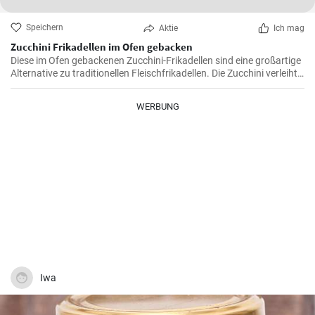
Speichern
Aktie
Ich mag
Zucchini Frikadellen im Ofen gebacken
Diese im Ofen gebackenen Zucchini-Frikadellen sind eine großartige
Alternative zu traditionellen Fleischfrikadellen. Die Zucchini verleiht
den Frikadellen einen sanften und frischen Geschmack, sie sind
leicht verdaulich und auch für Vegetarier geeignet. Sie sind
WERBUNG
hervorragend als Hauptgericht oder als Beilage zu Fleisch.
Iwa