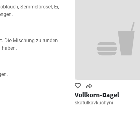
oblauch, Semmelbrösel, Ei, 
engen.
st. Die Mischung zu runden 
n haben.
gen.
Vollkorn-Bagel
skatulkavkuchyni