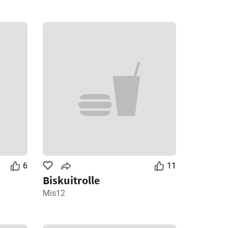
6
11
Biskuitrolle
Mis12