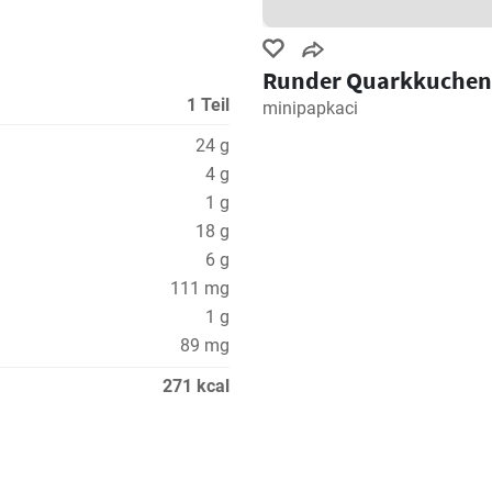
Runder Quarkkuchen
1 Teil
minipapkaci
24 g
4 g
1 g
18 g
6 g
111 mg
1 g
89 mg
271 kcal