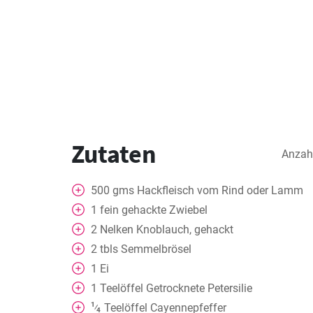
Zutaten
Anzah
500
gms
Hackfleisch vom Rind oder Lamm
1
fein gehackte Zwiebel
2
Nelken
Knoblauch, gehackt
2
tbls
Semmelbrösel
1
Ei
1
Teelöffel
Getrocknete Petersilie
1
Teelöffel
Cayennepfeffer
⁄
4