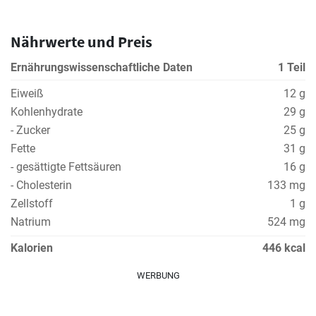
Nährwerte und Preis
Ernährungswissenschaftliche Daten
1 Teil
Eiweiß
12 g
Kohlenhydrate
29 g
- Zucker
25 g
Fette
31 g
- gesättigte Fettsäuren
16 g
- Cholesterin
133 mg
Zellstoff
1 g
Natrium
524 mg
Kalorien
446 kcal
WERBUNG