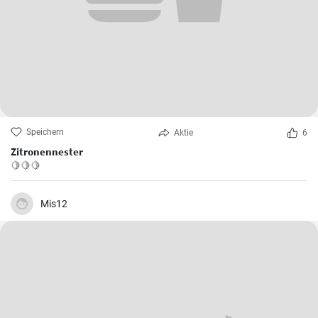
Speichern
Aktie
6
Zitronennester
🍋🍋🍋
Mis12