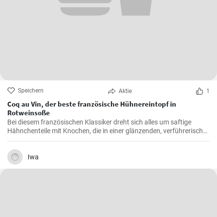
Speichern
Aktie
1
Coq au Vin, der beste französische Hühnereintopf in
Rotweinsoße
Bei diesem französischen Klassiker dreht sich alles um saftige
Hähnchenteile mit Knochen, die in einer glänzenden, verführerisch
dunklen und reichhaltigen Rotweinsauce geschmort werden.
Iwa