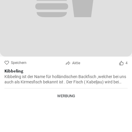
Speichern
Aktie
4
Kibbeling
Kibbeling ist der Name für holländischen Backfisch ,welcher bei uns
auch als Kirmesfisch bekannt ist . Der Fisch ( Kabeljau) wird bei
diesem Rezept in heißem Öl fritiert bis er eine knusprike Kruste hat .
WERBUNG