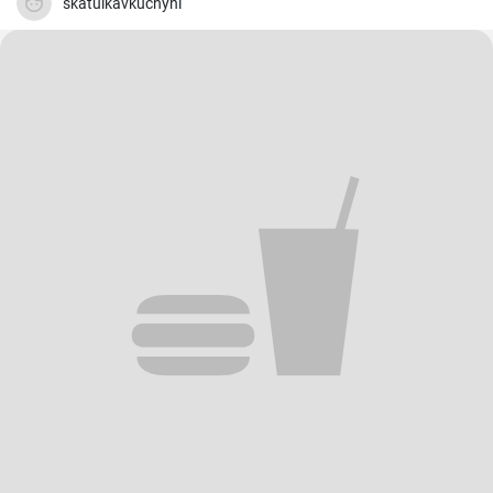
skatulkavkuchyni