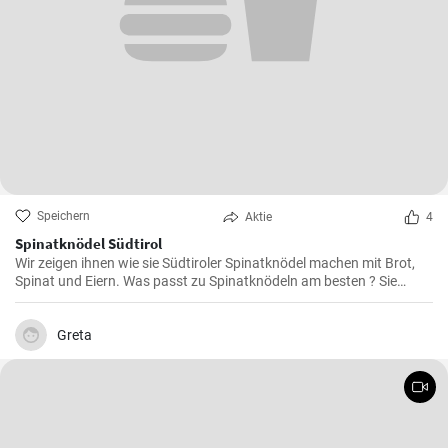
Speichern
Aktie
4
Spinatknödel Südtirol
Wir zeigen ihnen wie sie Südtiroler Spinatknödel machen mit Brot,
Spinat und Eiern. Was passt zu Spinatknödeln am besten ? Sie
werden mit flüssiger Butter übergossen und mit Parmesamkäse
besteut. Ein Gaumenschmaus aus Österreich .
Greta