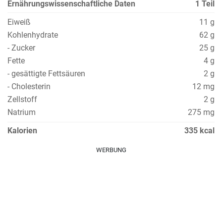
Ernährungswissenschaftliche Daten
1 Teil
Eiweiß
11 g
Kohlenhydrate
62 g
- Zucker
25 g
Fette
4 g
- gesättigte Fettsäuren
2 g
- Cholesterin
12 mg
Zellstoff
2 g
Natrium
275 mg
Kalorien
335 kcal
WERBUNG