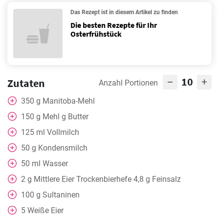
Das Rezept ist in diesem Artikel zu finden
Die besten Rezepte für Ihr
Osterfrühstück
10
Zutaten
Anzahl Portionen
350
g
Manitoba-Mehl
150
g
Mehl g Butter
125
ml
Vollmilch
50
g
Kondensmilch
50
ml
Wasser
2
g
Mittlere Eier Trockenbierhefe 4,8 g Feinsalz
100
g
Sultaninen
5
Weiße Eier