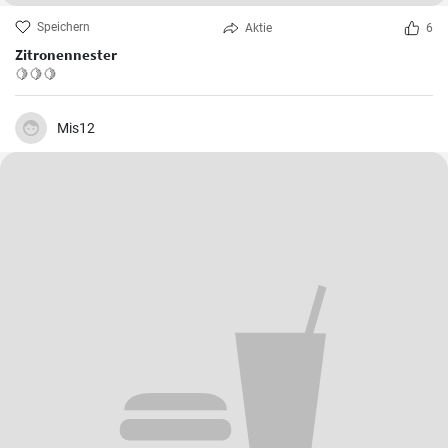
Speichern
Aktie
6
Zitronennester
🍋🍋🍋
Mis12