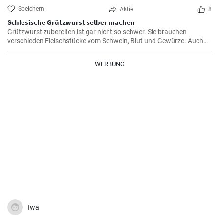
Speichern
Aktie
8
Schlesische Grützwurst selber machen
Grützwurst zubereiten ist gar nicht so schwer. Sie brauchen
verschieden Fleischstücke vom Schwein, Blut und Gewürze. Auch
das klassische DDR Gericht Tote Oma wird mit Grützwurst
zubereitet. Die Grütze (aus Getreide) bindet die Wurst .
WERBUNG
Iwa