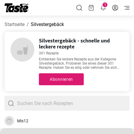
1
Startseite
Silvestergebäck
Silvestergebäck - schnelle und
leckere rezepte
301 Rezepte
Entdecken Sie leckere Rezepte aus der Kategorie
Silvestergebäck. Probieren Sie eines dieser 301
Rezepte. Haben Sie es eilig oder nehmen Sie sich
gerne Zeit in der Küche mit einem guten Rezept? Die
Zubereitungszeit für die folgenden Rezepte beträgt 5
Abonnieren
- 720 Minuten. Sie finden zu jedem Rezept genaue
Angaben bezüglich der benötigten Zubereitungszeit.
Sie suchen nach einem guten Rezept? Dies sind
unsere Favoriten:
Reibekuchen
,
Herzhafte Blätterteig
Schnecken mit Pesto
,
Weißbrot in der
Küchenmaschine zubereitet nur 5 Zutaten
,
Fladenbrot Rezept
. Na, läuft Ihnen schon das
Wasser im Mund zusammen?
Mis12