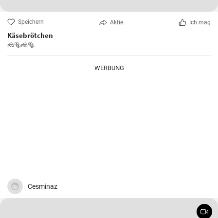
Speichern
Aktie
Ich mag
Käsebrötchen
🧀🥯🧀🥯
WERBUNG
Cesminaz