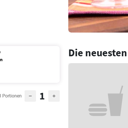
Die neuesten
n
en
1
l Portionen