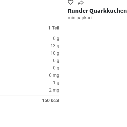
Runder Quarkkuchen
minipapkaci
1 Teil
0 g
13 g
10 g
0 g
0 g
0 mg
1 g
2 mg
150 kcal