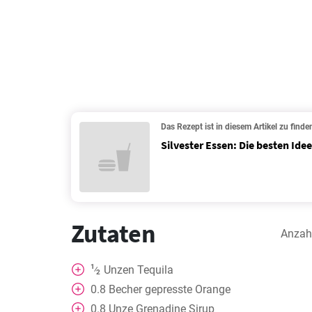
Das Rezept ist in diesem Artikel zu finde
Silvester Essen: Die besten Ide
Zutaten
Anzah
1
Unzen Tequila
⁄
2
0.8
Becher
gepresste Orange
0.8
Unze Grenadine Sirup