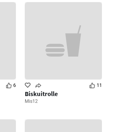
6
11
Biskuitrolle
Mis12