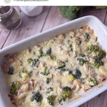
Frommykitchendotcom