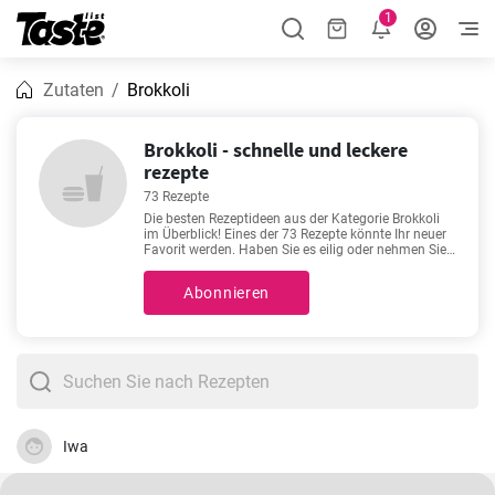
1
Zutaten
Brokkoli
Brokkoli - schnelle und leckere
rezepte
73 Rezepte
Die besten Rezeptideen aus der Kategorie Brokkoli
im Überblick! Eines der 73 Rezepte könnte Ihr neuer
Favorit werden. Haben Sie es eilig oder nehmen Sie
sich gerne Zeit in der Küche mit einem guten
Rezept? Die Zubereitungszeit für die folgenden
Abonnieren
Rezepte beträgt 10 - 120 Minuten. Sie finden zu
jedem Rezept genaue Angaben bezüglich der
benötigten Zubereitungszeit. Es fällt Ihnen schwer,
sich für ein Rezept zu entscheiden? Dann sehen Sie
sich doch einmal unsere beliebten Rezepte an:
Gemüsequiche ohne Boden
,
Brokkoli Kartoffel Gratin
Rezept ohne Vorkochen
,
Kartoffelauflauf mit
Hackfleisch und Brokkoli Rezept
,
Silvester Raclette
vorbereiten
.
Iwa