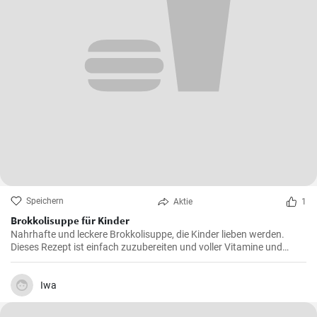
Speichern
Aktie
1
Brokkolisuppe für Kinder
Nahrhafte und leckere Brokkolisuppe, die Kinder lieben werden.
Dieses Rezept ist einfach zuzubereiten und voller Vitamine und
Mineralien, die für das Wachstum und die Entwicklung der Kinder
notwendig sind. Ideal zum Mittag- oder Abendessen.
Iwa