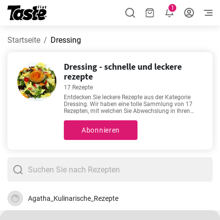
1
Startseite
Dressing
Dressing - schnelle und leckere
rezepte
17 Rezepte
Entdecken Sie leckere Rezepte aus der Kategorie
Dressing. Wir haben eine tolle Sammlung von 17
Rezepten, mit welchen Sie Abwechslung in Ihren
Speiseplan bringen können! Zubereitungszeit 5 - 30
Minuten. Die genaue Zubereitungszeit finden Sie
Abonnieren
unter jedem Rezept. Außerdem sehen Sie, wie viele
Portionen Sie mit der angegebenen Zutatenmenge
erhalten. Hier finden Sie unsere Lieblingsrezepte für
Liebhaber von gutem Essen:
Dressing für
griechischen Bauernsalat
,
Cremiges Honig-Senf-
Dressing
,
Grundrezept für Essig-Öl-Dressing
,
Cremiger Gurkensalat mit Zitronen Joghurt
Dressing
. Guten Appetit!
Agatha_Kulinarische_Rezepte