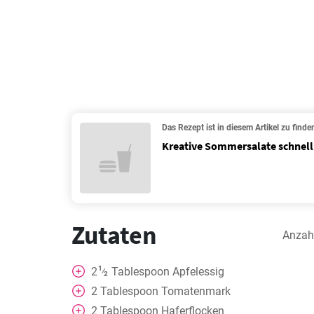
Das Rezept ist in diesem Artikel zu finde
Kreative Sommersalate schnell 
Zutaten
Anzah
1
2
Tablespoon
Apfelessig
⁄
2
2
Tablespoon
Tomatenmark
2
Tablespoon
Haferflocken