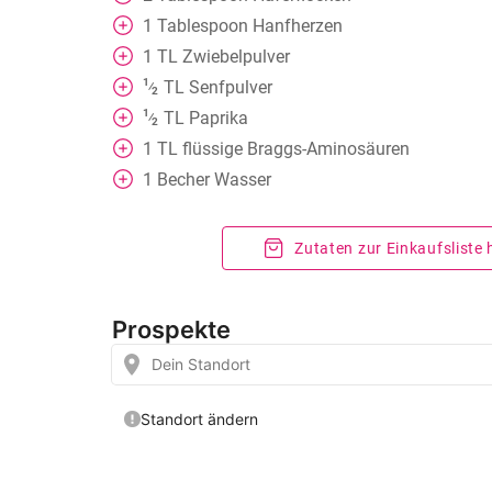
1
Tablespoon
Hanfherzen
1
TL
Zwiebelpulver
1
TL
Senfpulver
⁄
2
1
TL
Paprika
⁄
2
1
TL
flüssige Braggs-Aminosäuren
1
Becher
Wasser
Zutaten zur Einkaufsliste