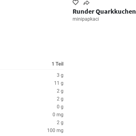
Runder Quarkkuchen
minipapkaci
1 Teil
3 g
11 g
2 g
2 g
0 g
0 mg
2 g
100 mg