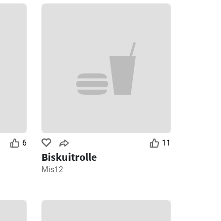
6
11
Biskuitrolle
Mis12