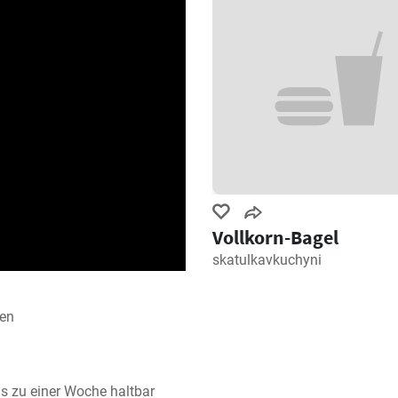
Vollkorn-Bagel
skatulkavkuchyni
ren
s zu einer Woche haltbar