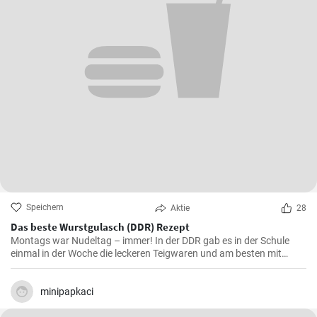
Speichern
Aktie
28
Das beste Wurstgulasch (DDR) Rezept
Montags war Nudeltag – immer! In der DDR gab es in der Schule
einmal in der Woche die leckeren Teigwaren und am besten mit
Wurstgulasch .Das Gulasch mit Paprika und Würstchen ist sehr
sättigend und lecker auch als Familienessen - ausprobieren lohnt .
minipapkaci