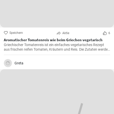
Speichern
Aktie
6
Aromatischer Tomatenreis wie beim Griechen vegetarisch
Griechischer Tomatenreis ist ein einfaches vegetarisches Rezept
aus frischen reifen Tomaten, Kräutern und Reis. Die Zutaten werden
zusammen gekocht und als vegetarische Hauptspeise zu Brot oder
Fetakäse genossen. Schnell und einfach zubereitet.
Greta