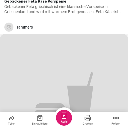
Gebackener Feta Käse Vorspeise
Gebackener Feta griechisch ist eine klassische Vorspeise in
Griechenland und wird mit warmem Brot genossen. Feta Käse ist
aus Schafsmilch und schmeckt pikant aber nicht zu salzig .
Gebackener Feta im Ofen ist besonders köstlich. Probieren sie es
aus.
Tammers
Reels
Teilen
Einkaufsliste
Drucken
Folgen