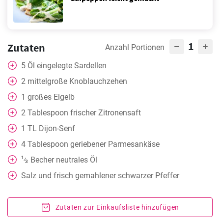
1
Zutaten
Anzahl Portionen
5
Öl eingelegte Sardellen
2
mittelgroße Knoblauchzehen
1
großes Eigelb
2
Tablespoon
frischer Zitronensaft
1
TL
Dijon-Senf
4
Tablespoon
geriebener Parmesankäse
1
Becher
neutrales Öl
⁄
3
Salz und frisch gemahlener schwarzer Pfeffer
Zutaten zur Einkaufsliste hinzufügen