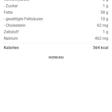
- Zucker
1 g
Fette
58 g
- gesättigte Fettsäuren
10 g
- Cholesterin
62 mg
Zellstoff
1 g
Natrium
462 mg
Kalorien
564 kcal
WERBUNG