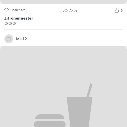
Speichern
Aktie
6
Zitronennester
🍋🍋🍋
Mis12