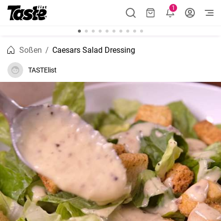
1
Soßen
Caesars Salad Dressing
TASTElist