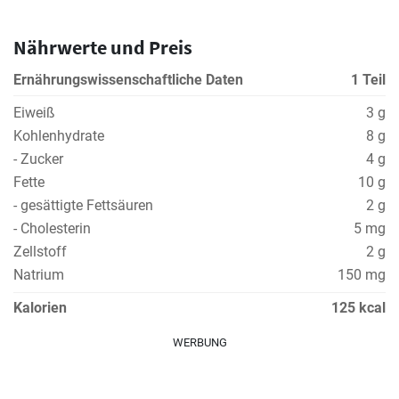
Nährwerte und Preis
Ernährungswissenschaftliche Daten
1 Teil
Eiweiß
3 g
Kohlenhydrate
8 g
- Zucker
4 g
Fette
10 g
- gesättigte Fettsäuren
2 g
- Cholesterin
5 mg
Zellstoff
2 g
Natrium
150 mg
Kalorien
125 kcal
WERBUNG