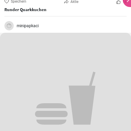
Speichern
Aktie
16
Runder Quarkkuchen
minipapkaci