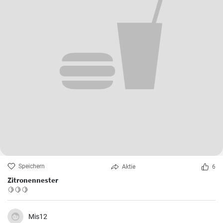
Speichern
Aktie
6
Zitronennester
🍋🍋🍋
Mis12