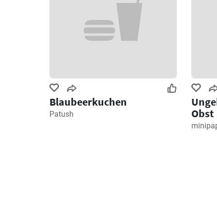
Blaubeerkuchen
Ungeb
Obst
Patush
minipa