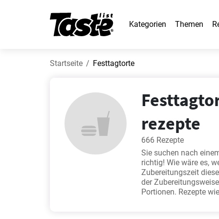
Kategorien
Themen
R
Startseite
Festtagtorte
Festtagtor
rezepte
666 Rezepte
Sie suchen nach einem
richtig! Wie wäre es, 
Zubereitungszeit diese
der Zubereitungsweise
Portionen. Rezepte wi
Grundrezept einfach
,
J
beliebtesten Kochrezep