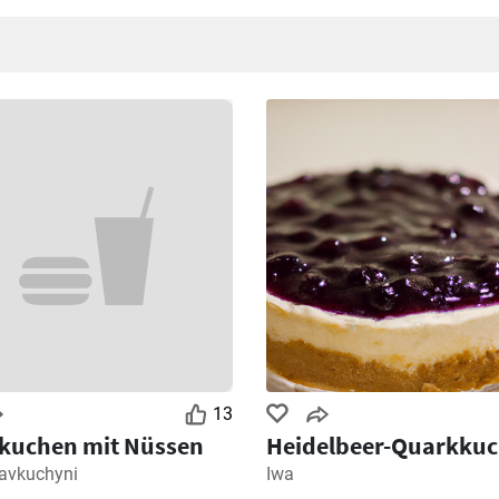
13
lkuchen mit Nüssen
Heidelbeer-Quarkku
kavkuchyni
Iwa