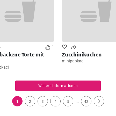
1
ackene Torte mit
Zucchinikuchen
minipapkaci
pkaci
Weitere Informationen
...
1
2
3
4
5
42