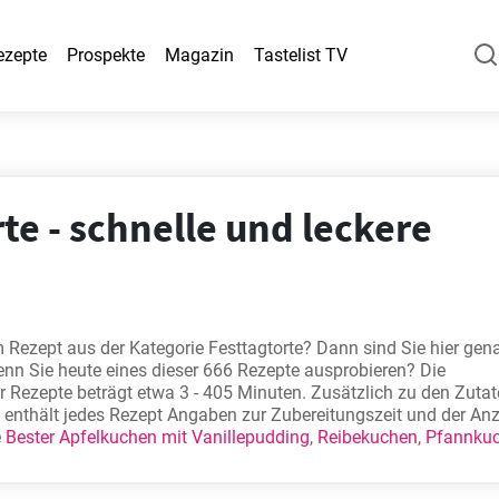
ezepte
Prospekte
Magazin
Tastelist TV
te - schnelle und leckere
 Rezept aus der Kategorie Festtagtorte? Dann sind Sie hier gen
wenn Sie heute eines dieser 666 Rezepte ausprobieren? Die
r Rezepte beträgt etwa 3 - 405 Minuten. Zusätzlich zu den Zuta
 enthält jedes Rezept Angaben zur Zubereitungszeit und der Anz
e
Bester Apfelkuchen mit Vanillepudding
,
Reibekuchen
,
Pfannku
oghurt Kuchen mit vielen Eiern ohne Mehl
zählen zu unseren
ten. Probieren Sie sie aus - sie werden Ihnen bestimmt gefallen!