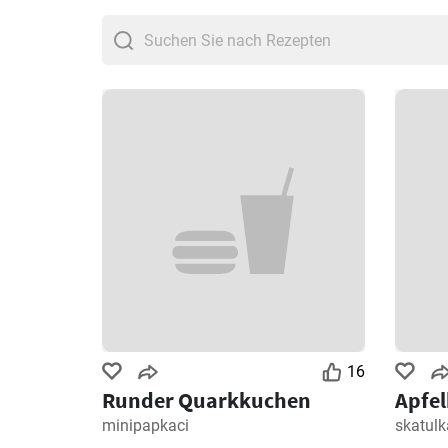
16
Runder Quarkkuchen
Apfe
minipapkaci
skatul