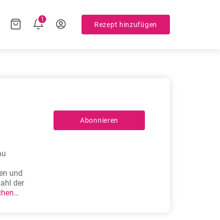
1
Rezept hinzufügen
Abonnieren
au
ten und
ahl der
chen